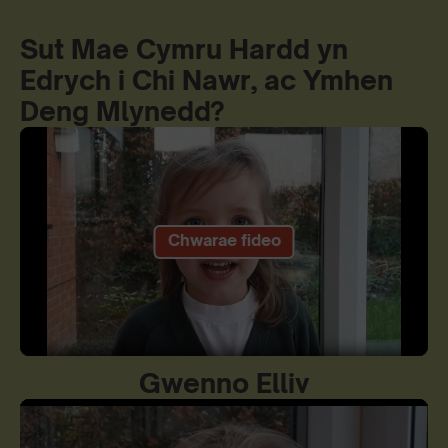
Sut Mae Cymru Hardd yn
Edrych i Chi Nawr, ac Ymhen
Deng Mlynedd?
Play
Mute
Settings
Gwenno Elliv