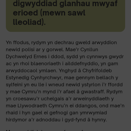
digwyddiad glanhau mwyaf
erioed (mewn sawl
lleoliad).
Yn ffodus, rydym yn dechrau gweld arwyddion
newid polisi ar y gorwel. Mae’r Cynllun
Dychwelyd Ernes i ddod, sydd yn cynnwys gwydr
ac yn rhoi blaenoriaeth i ailddefnyddio, yn gam
arwyddocaol ymlaen. Ynghyd â Chyfrifoldeb
Estynedig Cynhyrchwyr, mae gennym bellach y
sylfeini yn eu lle i wneud newid ystyrlon i’r ffordd
y mae Cymru’n mynd i’r afael â gwastraff. Rydym
yn croesawu’r uchelgais a’r arweinyddiaeth y
mae Llywodraeth Cymru’n ei ddangos, ond mae’n
rhaid i hyn gael ei gefnogi gan ymrwymiad
hirdymor a’r adnoddau i gyd-fynd â hynny.