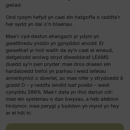
gwlad.
Ond rydym hefyd yn cael ein hatgoffa o raddfa’r
her sydd yn dal o’n blaenau.
Mae’r cyd-destun ehangach yr ydym yn
gweithredu ynddo yn gynyddol anodd. Er
gwaethaf yr holl waith da sy’n cael ei wneud,
datgelodd arolwg stryd diweddaraf LEAMS
duedd sy’n peri pryder: mae dros draean ein
hardaloedd trefol yn parhau i weld lefelau
annerbyniol o sbwriel, ac mae nifer y strydoedd â
gradd D – y raddfa lendid isaf posibl – wedi
cynyddu 286%. Mae’r data yn rhoi darlun clir:
mae ein systemau o dan bwysau, a heb atebion
hirdymor, mae perygl y byddwn yn mynd yn fwy
ar ei hôl hi.