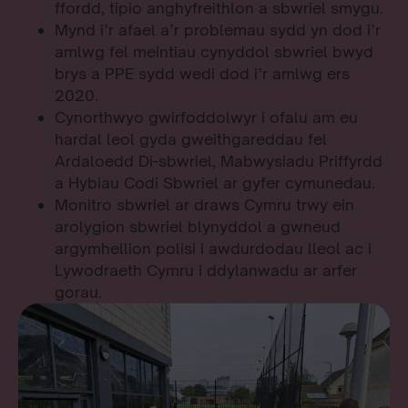
ffordd, tipio anghyfreithlon a sbwriel smygu.
Mynd i’r afael a’r problemau sydd yn dod i’r
amlwg fel meintiau cynyddol sbwriel bwyd
brys a PPE sydd wedi dod i’r amlwg ers
2020.
Cynorthwyo gwirfoddolwyr i ofalu am eu
hardal leol gyda gweithgareddau fel
Ardaloedd Di-sbwriel, Mabwysiadu Priffyrdd
a Hybiau Codi Sbwriel ar gyfer cymunedau.
Monitro sbwriel ar draws Cymru trwy ein
arolygion sbwriel blynyddol a gwneud
argymhellion polisi i awdurdodau lleol ac i
Lywodraeth Cymru i ddylanwadu ar arfer
gorau.