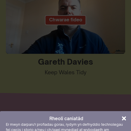
Play
Mute
Settings
Gareth Davies
Keep Wales Tidy
Cymru Hardd
Rheoli caniatâd
Er mwyn darparu'r profiadau gorau, rydym yn defnyddio technolegau
fel cwcis i storio a/neu i ch/gael mynediad at wybodaeth am