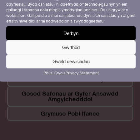
Bydd Cadwch Gymru'n Daclus yn parhau i weithio
ddyfeisiau. Bydd caniatáu i ni ddefnyddio'r technolegau hyn yn ein
galluogi i brosesu data megis ymddygiad pori neu IDs unigryw ar y
i ddiogelu a hyrwyddo amgylchedd naturiol
wefan hon. Gall peidio â rhoi caniatâd neu dynnu’ch caniatâd yn ôl gael
Cymru gan ddarparu gofod sydd yn teimlo'n
effaith niweidiol ar rai nodweddion a swyddogaethau.
ddiogel ac yn lân i HOLL gymunedau Cymru ac ar
Derbyn
gyfer cenedlaethau'r dyfodol.
Gwrthod
Gweld dewisiadau
Dileu Sbwriel a Gwastraff
Polisi Cwcis
Privacy Statement
Creu ac Adfer Mannau Gwyrdd
Gosod Safonau ar Gyfer Ansawdd
Amgylchedddol
Grymuso Pobl Ifance