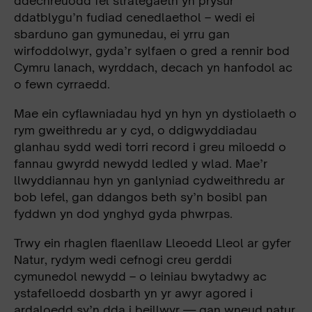
ddechreuodd fel strategaeth yn prysur
ddatblygu’n fudiad cenedlaethol – wedi ei
sbarduno gan gymunedau, ei yrru gan
wirfoddolwyr, gyda’r sylfaen o gred a rennir bod
Cymru lanach, wyrddach, decach yn hanfodol ac
o fewn cyrraedd.
Mae ein cyflawniadau hyd yn hyn yn dystiolaeth o
rym gweithredu ar y cyd, o ddigwyddiadau
glanhau sydd wedi torri record i greu miloedd o
fannau gwyrdd newydd ledled y wlad. Mae’r
llwyddiannau hyn yn ganlyniad cydweithredu ar
bob lefel, gan ddangos beth sy’n bosibl pan
fyddwn yn dod ynghyd gyda phwrpas.
Trwy ein rhaglen flaenllaw Lleoedd Lleol ar gyfer
Natur, rydym wedi cefnogi creu gerddi
cymunedol newydd – o leiniau bwytadwy ac
ystafelloedd dosbarth yn yr awyr agored i
ardaloedd sy’n dda i beillwyr — gan wneud natur