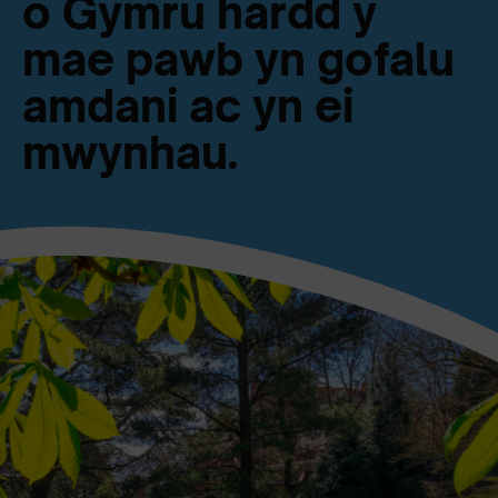
o Gymru hardd y
mae pawb yn gofalu
amdani ac yn ei
mwynhau.