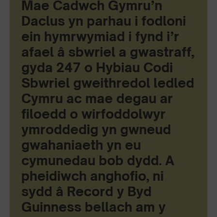
Mae Cadwch Gymru’n
Daclus yn parhau i fodloni
ein hymrwymiad i fynd i’r
afael â sbwriel a gwastraff,
gyda 247 o Hybiau Codi
Sbwriel gweithredol ledled
Cymru ac mae degau ar
filoedd o wirfoddolwyr
ymroddedig yn gwneud
gwahaniaeth yn eu
cymunedau bob dydd. A
pheidiwch anghofio, ni
sydd â Record y Byd
Guinness bellach am y