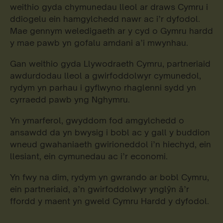
weithio gyda chymunedau lleol ar draws Cymru i
ddiogelu ein hamgylchedd nawr ac i’r dyfodol.
Mae gennym weledigaeth ar y cyd o Gymru hardd
y mae pawb yn gofalu amdani a’i mwynhau.
Gan weithio gyda Llywodraeth Cymru, partneriaid
awdurdodau lleol a gwirfoddolwyr cymunedol,
rydym yn parhau i gyflwyno rhaglenni sydd yn
cyrraedd pawb yng Nghymru.
Yn ymarferol, gwyddom fod amgylchedd o
ansawdd da yn bwysig i bobl ac y gall y buddion
wneud gwahaniaeth gwirioneddol i’n hiechyd, ein
llesiant, ein cymunedau ac i’r economi.
Yn fwy na dim, rydym yn gwrando ar bobl Cymru,
ein partneriaid, a’n gwirfoddolwyr ynglŷn â’r
ffordd y maent yn gweld Cymru Hardd y dyfodol.