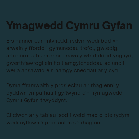
Ymagwedd Cymru Gyfan
Ers hanner can mlynedd, rydym wedi bod yn
arwain y ffordd i gymunedau trefol, gwledig,
arfordirol a busnes ar draws y wlad ddod ynghyd,
gwerthfawrogi ein holl amgylcheddau ac uno i
wella ansawdd ein hamgylcheddau ar y cyd.
Dyma fframwaith y prosiectau a'r rhaglenni y
byddwn yn parhau i gyflwyno ein hymagwedd
Cymru Gyfan trwyddynt.
Cliciwch ar y tabiau isod i weld map o ble rydym
wedi cyflawni'r prosiect neu'r rhaglen.