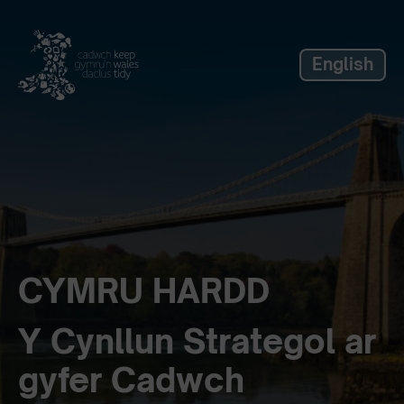
label_skip_to_main
English
CYMRU HARDD
Y Cynllun Strategol ar
gyfer Cadwch