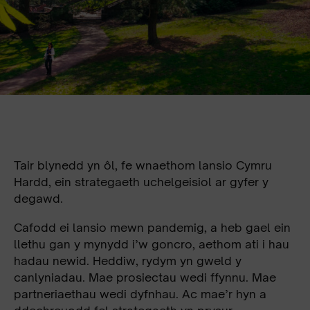
Tair blynedd yn ôl, fe wnaethom lansio Cymru
Hardd, ein strategaeth uchelgeisiol ar gyfer y
degawd.
Cafodd ei lansio mewn pandemig, a heb gael ein
llethu gan y mynydd i’w goncro, aethom ati i hau
hadau newid. Heddiw, rydym yn gweld y
canlyniadau. Mae prosiectau wedi ffynnu. Mae
partneriaethau wedi dyfnhau. Ac mae’r hyn a