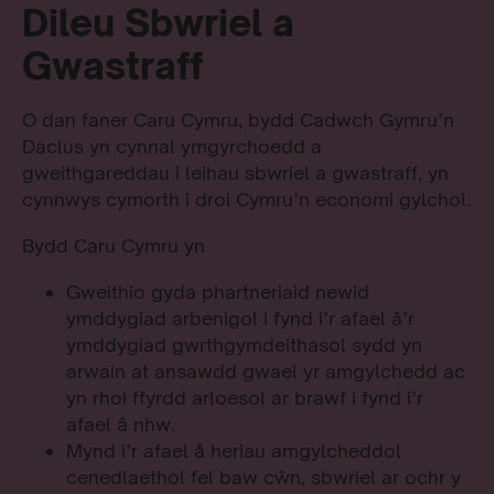
Dileu Sbwriel a
Gwastraff
O dan faner Caru Cymru, bydd Cadwch Gymru’n
Daclus yn cynnal ymgyrchoedd a
gweithgareddau i leihau sbwriel a gwastraff, yn
cynnwys cymorth i droi Cymru’n economi gylchol.
Bydd Caru Cymru yn
Gweithio gyda phartneriaid newid
ymddygiad arbenigol i fynd i’r afael â’r
ymddygiad gwrthgymdeithasol sydd yn
arwain at ansawdd gwael yr amgylchedd ac
yn rhoi ffyrdd arloesol ar brawf i fynd i’r
afael â nhw.
Mynd i’r afael å heriau amgylcheddol
cenedlaethol fel baw cŵn, sbwriel ar ochr y