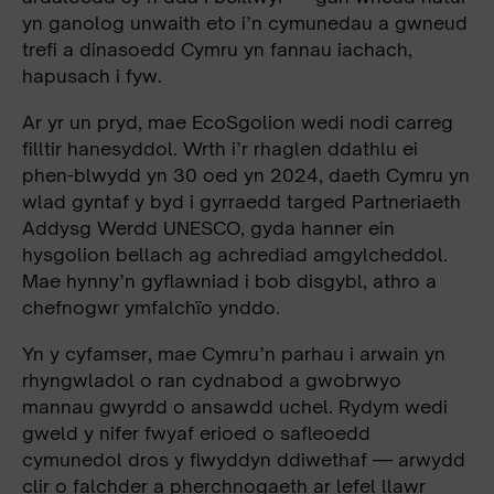
yn ganolog unwaith eto i’n cymunedau a gwneud
trefi a dinasoedd Cymru yn fannau iachach,
hapusach i fyw.
Ar yr un pryd, mae EcoSgolion wedi nodi carreg
filltir hanesyddol. Wrth i’r rhaglen ddathlu ei
phen-blwydd yn 30 oed yn 2024, daeth Cymru yn
wlad gyntaf y byd i gyrraedd targed Partneriaeth
Addysg Werdd UNESCO, gyda hanner ein
hysgolion bellach ag achrediad amgylcheddol.
Mae hynny’n gyflawniad i bob disgybl, athro a
chefnogwr ymfalchïo ynddo.
Yn y cyfamser, mae Cymru’n parhau i arwain yn
rhyngwladol o ran cydnabod a gwobrwyo
mannau gwyrdd o ansawdd uchel. Rydym wedi
gweld y nifer fwyaf erioed o safleoedd
cymunedol dros y flwyddyn ddiwethaf — arwydd
clir o falchder a pherchnogaeth ar lefel llawr