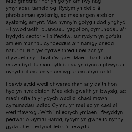
Mae graddfa’r her yn gofyn am fwy nag
ymyriadau tameidiog. Rydym yn delio â
phroblemau systemig, ac mae angen atebion
systemig arnynt. Mae hynny’n golygu dod ynghyd
– llywodraeth, busnesau, ysgolion, cymunedau a’r
trydydd sector – i ailfeddwl sut rydym yn gofalu
am ein mannau cyhoeddus a’n hamgylchedd
naturiol. Nid yw cydweithredu bellach yn
rhywbeth sy’n braf i’w gael. Mae’n hanfodol
mewn byd lle mae cyllidebau yn dynn a phwysau
cynyddol eisoes yn amlwg ar ein strydoedd.
I bawb sydd wedi chwarae rhan ar y daith hon
hyd yn hyn: diolch. Mae eich gwaith yn bwysig, ac
mae’r effaith yr ydych wedi ei chael mewn
cymunedau ledled Cymru yn real ac yn cael ei
werthfawrogi. Wrth i ni edrych ymlaen i flwyddyn
pedwar o Gymru Hardd, rydym yn gwneud hynny
gyda phenderfynoldeb o’r newydd,