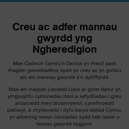
Creu ac adfer mannau
gwyrdd yng
Ngheredigion
Mae Cadwch Gymru’n Daclus yn rheoli sawl
rhaglen genedlaethol sydd yn creu ac yn gofalu
am ein mannau gwyrdd a’n dyfrffyrdd.
Mae ein rhaglen Lleoedd Lleol ar gyfer Natur yn
ymgysylltu cymunedau lleol a sefydliadau i greu
ardaloedd mwy bioamrywiol, cynefinoedd
peillwyr, a chyfleoedd i dyfu bwyd ledled Cymru,
yn arbennig mewn lleoliadau sydd heb lawer o
fannau gwyrdd hygyrch.