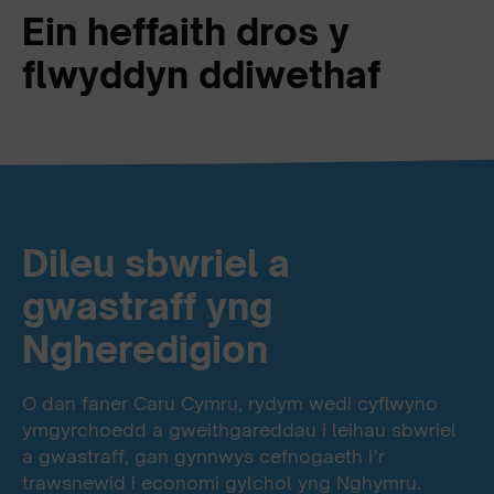
Ein heffaith dros y
flwyddyn ddiwethaf
Dileu sbwriel a
gwastraff yng
Ngheredigion
O dan faner Caru Cymru, rydym wedi cyflwyno
ymgyrchoedd a gweithgareddau i leihau sbwriel
a gwastraff, gan gynnwys cefnogaeth i’r
trawsnewid i economi gylchol yng Nghymru.