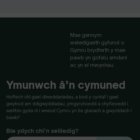
Mae gennym
weledigaeth gyfunol o
Gymru brydferth y mae
pawb yn gofalu amdani
ac yn ei mwynhau.
Ymunwch â’n cymuned
Hoffech chi gael diweddariadau, a bod y cyntaf i gael
gwybod am ddigwyddiadau, ymgyrchoedd a chyfleoedd i
weithio gyda ni i wneud Cymru yn lle glanach a gwyrddach i
bawb?
Ble ydych chi’n seiliedig?