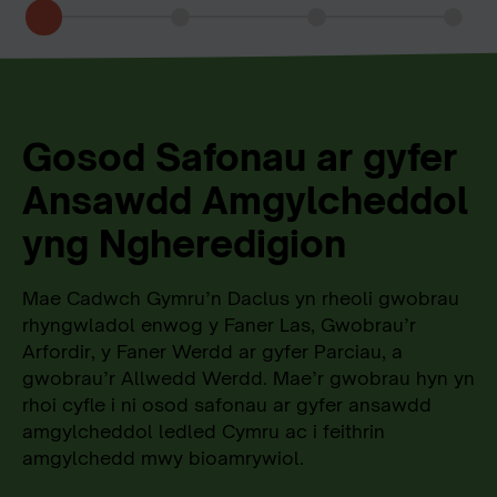
Gosod Safonau ar gyfer
Ansawdd Amgylcheddol
yng Ngheredigion
Mae Cadwch Gymru’n Daclus yn rheoli gwobrau
rhyngwladol enwog y Faner Las, Gwobrau’r
Arfordir, y Faner Werdd ar gyfer Parciau, a
gwobrau’r Allwedd Werdd. Mae’r gwobrau hyn yn
rhoi cyfle i ni osod safonau ar gyfer ansawdd
amgylcheddol ledled Cymru ac i feithrin
amgylchedd mwy bioamrywiol.