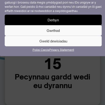
galluogi i brosesu data megis ymddygiad pori neu IDs unigryw ar y
wefan hon. Gall peidio â rhoi caniatâd neu dynnu’ch caniatâd yn ôl gael
effaith niweidiol ar rai nodweddion a swyddogaethau.
Derbyn
Gwrthod
Gweld dewisiadau
Polisi Cwcis
Privacy Statement
15
Pecynnau gardd wedi
eu dyrannu