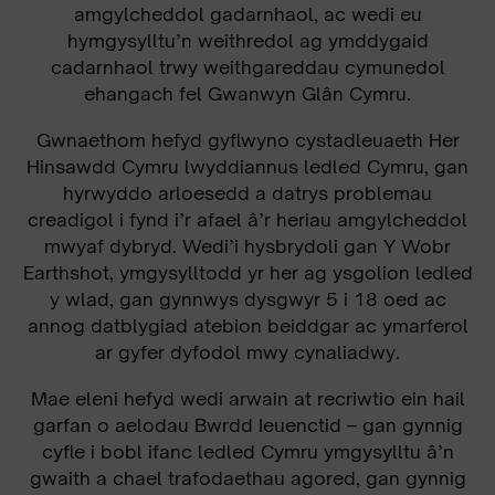
amgylcheddol gadarnhaol, ac wedi eu
hymgysylltu’n weithredol ag ymddygaid
cadarnhaol trwy weithgareddau cymunedol
ehangach fel Gwanwyn Glân Cymru.
Gwnaethom hefyd gyflwyno cystadleuaeth Her
Hinsawdd Cymru lwyddiannus ledled Cymru, gan
hyrwyddo arloesedd a datrys problemau
creadigol i fynd i’r afael â’r heriau amgylcheddol
mwyaf dybryd. Wedi’i hysbrydoli gan Y Wobr
Earthshot, ymgysylltodd yr her ag ysgolion ledled
y wlad, gan gynnwys dysgwyr 5 i 18 oed ac
annog datblygiad atebion beiddgar ac ymarferol
ar gyfer dyfodol mwy cynaliadwy.
Mae eleni hefyd wedi arwain at recriwtio ein hail
garfan o aelodau Bwrdd Ieuenctid – gan gynnig
cyfle i bobl ifanc ledled Cymru ymgysylltu â’n
gwaith a chael trafodaethau agored, gan gynnig