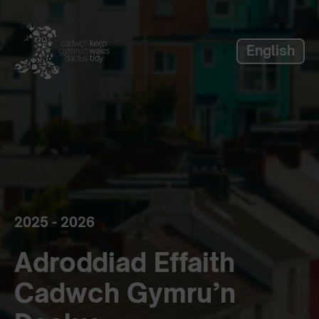
label_skip_to_main
English
2025 - 2026
Adroddiad Effaith
Cadwch Gymru’n