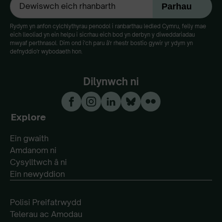
Rydym yn anfon cylchlythyrau penodol i ranbarthau ledled Cymru, felly mae
eich lleoliad yn ein helpu i sicrhau eich bod yn derbyn y diweddariadau
mwyaf perthnasol. Dim ond i'ch paru â'r rhestr bostio gywir yr ydym yn
defnyddio'r wybodaeth hon.
Dilynwch ni
Explore
Ein gwaith
Amdanom ni
Cysylltwch â ni
Ein newyddion
Polisi Preifatrwydd
Telerau ac Amodau