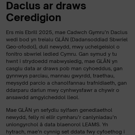
Daclus ar draws
Ceredigion
Ers mis Ebrill 2025, mae Cadwch Gymru’n Daclus
wedi bod yn treialu GLÂN (Dadansoddiad Sbwriel
Geo-ofodol), dull newydd, mwy uchelgeisiol o
fonitro sbwriel ledled Cymru. Gan symud y tu
hwnt i strydoedd mabwysiedig, mae GLÂN yn
casglu data ar draws pob man cyhoeddus, gan
gynnwys parciau, mannau gwyrdd, traethau,
meysydd parcio a chanolfannau trafnidiaeth, gan
ddarparu darlun mwy cynhwysfawr a chywir o
ansawdd amgylcheddol lleol.
Mae GLÂN yn sefydlu sylfaen genedlaethol
newydd, felly ni ellir cymharu’r canlyniadau’n
uniongyrchol â data blaenorol LEAMS. Yn
hytrach, mae’n cynnig set ddata fwy cyfoethog i