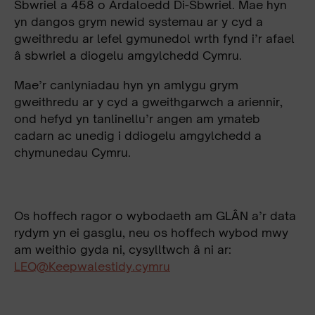
Sbwriel a 458 o Ardaloedd Di-Sbwriel. Mae hyn
yn
dangos grym newid systemau ar y cyd a
gweithredu ar lefel gymunedol wrth fynd i’r afael
â sbwriel a diogelu amgylchedd Cymru.
Mae’r canlyniadau hyn yn amlygu grym
gweithredu ar y cyd a gweithgarwch a ariennir,
ond hefyd yn tanlinellu’r angen am ymateb
cadarn ac unedig i ddiogelu amgylchedd a
chymunedau Cymru.
Os hoffech ragor o wybodaeth am GLÂN a’r data
rydym yn ei gasglu, neu os hoffech wybod mwy
am weithio gyda ni, cysylltwch â ni ar:
LEQ@Keepwalestidy.cymru