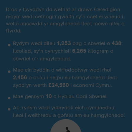
Dros y flwyddyn ddiwethaf ar draws Ceredigion
rydym wedi cefnogi’r gwaith sy’n cael ei wneud i
wella ansawdd yr amgylchedd lleol mewn nifer o
ffyrdd.
Rydym wedi dileu
1,253
bag o sbwriel o
438
lleoliad, sy’n cynrychioli
6,265
kilogram o
sbwriel o’r amgylchedd.
Mae ein byddin o wirfoddolwyr wedi rhoi
2,456
o oriau i helpu eu hamgylchedd lleol
sydd yn werth
£24,560
i economi Cymru.
Mae gennym
10
o Hybiau Codi Sbwriel
Ac, rydym wedi ysbrydoli eich cymunedau
lleol i weithredu a gofalu am eu hamgylchedd.