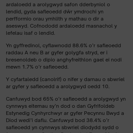
ardaloedd a arolygwyd safon dderbyniol o
lendid, gyda safleoedd dŵr ymdrochi yn
perfformio orau ymhlith y mathau o dir a
aseswyd. Cofnododd ardaloedd masnachol y
lefelau isaf o lendid.
Yn gyffredinol, cyflawnodd 88.6% o’r safleoedd
raddau A neu B ar gyfer golygfa stryd, er i
bresenoldeb o dipio anghyfreithlon gael ei nodi
mewn 1.7% o’r safleoedd.
Y cyfartaledd (canolrif) o nifer y darnau o sbwriel
ar gyfer y safleoedd a arolygwyd oedd 10.
Canfuwyd bod 65% o’r safleoedd a arolygwyd yn
cynnwys eitemau sy’n dod o dan Gyfrifoldeb
Estynedig Cynhyrchwyr ar gyfer Pecynnu Bwyd a
Diod wedi’i daflu. Canfuwyd bod 38.4% o’r
safleoedd yn cynnwys sbwriel diodydd sydd o