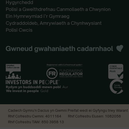
Hygyrchedd
Polisi a Gweithdrefnau Canmoliaeth a Chwynion
Ein Hymrwymiad i’r Gymraeg
Cydraddoldeb, Amrywiaeth a Chynhwysiant
Polisi Cwcis
Cadwch Gymru’n Daclus yn Gwmni Preifat wedi ei Gyfyngu trwy Warant
Rhif Cofrestru Cwmni: 4011164
Rhif Cofrestru Elusen: 1082058
Rhif Cofrestru TAW: 850 3958 13