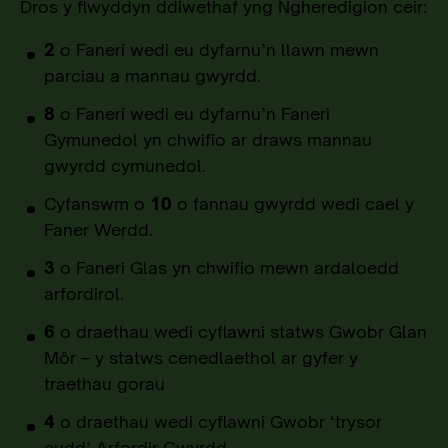
Dros y flwyddyn ddiwethaf yng Ngheredigion
ceir:
2
o Faneri wedi eu dyfarnu’n llawn mewn
parciau a mannau gwyrdd.
8
o Faneri wedi eu dyfarnu’n Faneri
Gymunedol yn chwifio ar draws mannau
gwyrdd cymunedol.
Cyfanswm o
10
o fannau gwyrdd wedi cael y
Faner Werdd.
3
o Faneri Glas yn chwifio mewn ardaloedd
arfordirol.
6
o draethau wedi cyflawni statws Gwobr Glan
Môr – y statws cenedlaethol ar gyfer y
traethau gorau
4
o draethau wedi cyflawni Gwobr ‘trysor
cudd’ Arfordir Gwyrdd.