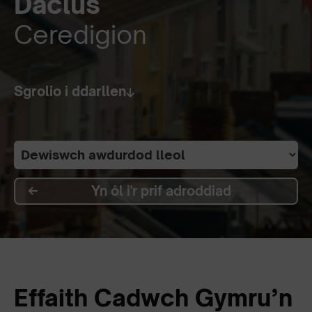
Daclus
Ceredigion
Sgrolio i ddarllen
Yn ôl i'r prif adroddiad
Effaith Cadwch Gymru’n