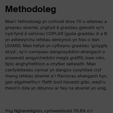
Methodoleg
Mae’r fethodoleg yn cofnodi dros 70 o eitemau a
grwpiau sbwriel, ynghyd â graddau glendid sy’n
cyd-fynd â safonau COPLAR (gyda graddau A a B
yn adlewyrchu lefelau derbyniol yn fras o dan
LEAMS). Mae hefyd yn cyflwyno graddau ‘golygfa
stryd’, sy’n cwmpasu dangosyddion ehangach o
ansawdd amgylcheddol megis graffiti, baw cŵn,
tipio anghyfreithlon a chyflwr seilwaith. Mae
canfyddiadau cynnar yn dangos cysylltiad cryf
rhwng lefelau sbwriel a’r ffactorau ehangach hyn,
gan atgyfnerthu’r ffaith bod lleoedd glân, wedi’u
rheoli’n dda yn dibynnu ar fwy na sbwriel yn unig.
Yng Ngheredigion, cyrhaeddodd 76.8% o’r