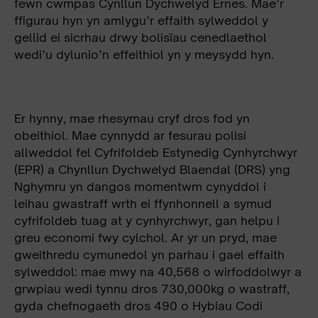
fewn cwmpas Cynllun Dychwelyd Ernes. Mae’r
ffigurau hyn yn amlygu’r effaith sylweddol y
gellid ei sicrhau drwy bolisïau cenedlaethol
wedi’u dylunio’n effeithiol yn y meysydd hyn.
Er hynny, mae rhesymau cryf dros fod yn
obeithiol. Mae cynnydd ar fesurau polisi
allweddol fel Cyfrifoldeb Estynedig Cynhyrchwyr
(EPR) a Chynllun Dychwelyd Blaendal (DRS) yng
Nghymru yn dangos momentwm cynyddol i
leihau gwastraff wrth ei ffynhonnell a symud
cyfrifoldeb tuag at y cynhyrchwyr, gan helpu i
greu economi fwy cylchol. Ar yr un pryd, mae
gweithredu cymunedol yn parhau i gael effaith
sylweddol: mae mwy na 40,568 o wirfoddolwyr a
grwpiau wedi tynnu dros 730,000kg o wastraff,
gyda chefnogaeth dros 490 o Hybiau Codi