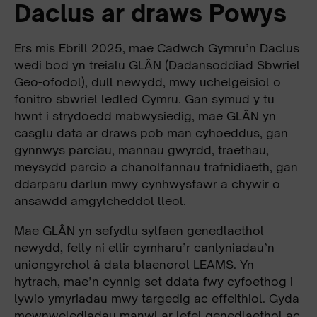
Daclus ar draws Powys
Ers mis Ebrill 2025, mae Cadwch Gymru’n Daclus
wedi bod yn treialu GLÂN (Dadansoddiad Sbwriel
Geo-ofodol), dull newydd, mwy uchelgeisiol o
fonitro sbwriel ledled Cymru. Gan symud y tu
hwnt i strydoedd mabwysiedig, mae GLÂN yn
casglu data ar draws pob man cyhoeddus, gan
gynnwys parciau, mannau gwyrdd, traethau,
meysydd parcio a chanolfannau trafnidiaeth, gan
ddarparu darlun mwy cynhwysfawr a chywir o
ansawdd amgylcheddol lleol.
Mae GLÂN yn sefydlu sylfaen genedlaethol
newydd, felly ni ellir cymharu’r canlyniadau’n
uniongyrchol â data blaenorol LEAMS. Yn
hytrach, mae’n cynnig set ddata fwy cyfoethog i
lywio ymyriadau mwy targedig ac effeithiol. Gyda
mewnwelediadau manwl ar lefel genedlaethol ac