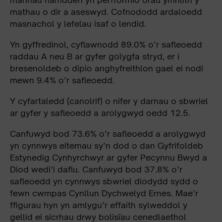
mathau o dir a aseswyd. Cofnododd ardaloedd
masnachol y lefelau isaf o lendid.
Yn gyffredinol, cyflawnodd 89.0% o’r safleoedd
raddau A neu B ar gyfer golygfa stryd, er i
bresenoldeb o dipio anghyfreithlon gael ei nodi
mewn 9.4% o’r safleoedd.
Y cyfartaledd (canolrif) o nifer y darnau o sbwriel
ar gyfer y safleoedd a arolygwyd oedd 12.5.
Canfuwyd bod 73.6% o’r safleoedd a arolygwyd
yn cynnwys eitemau sy’n dod o dan Gyfrifoldeb
Estynedig Cynhyrchwyr ar gyfer Pecynnu Bwyd a
Diod wedi’i daflu. Canfuwyd bod 37.8% o’r
safleoedd yn cynnwys sbwriel diodydd sydd o
fewn cwmpas Cynllun Dychwelyd Ernes. Mae’r
ffigurau hyn yn amlygu’r effaith sylweddol y
gellid ei sicrhau drwy bolisïau cenedlaethol