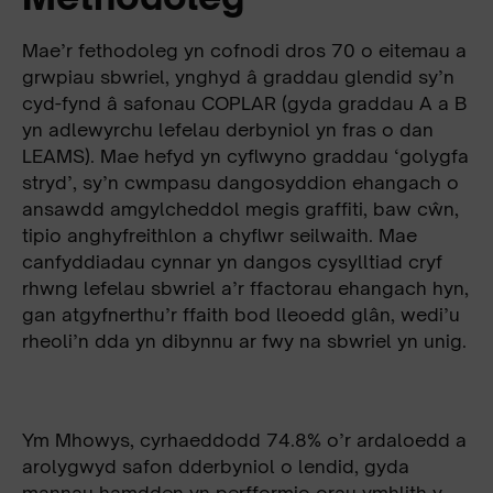
Mae’r fethodoleg yn cofnodi dros 70 o eitemau a
grwpiau sbwriel, ynghyd â graddau glendid sy’n
cyd-fynd â safonau COPLAR (gyda graddau A a B
yn adlewyrchu lefelau derbyniol yn fras o dan
LEAMS). Mae hefyd yn cyflwyno graddau ‘golygfa
stryd’, sy’n cwmpasu dangosyddion ehangach o
ansawdd amgylcheddol megis graffiti, baw cŵn,
tipio anghyfreithlon a chyflwr seilwaith. Mae
canfyddiadau cynnar yn dangos cysylltiad cryf
rhwng lefelau sbwriel a’r ffactorau ehangach hyn,
gan atgyfnerthu’r ffaith bod lleoedd glân, wedi’u
rheoli’n dda yn dibynnu ar fwy na sbwriel yn unig.
Ym Mhowys, cyrhaeddodd 74.8% o’r ardaloedd a
arolygwyd safon dderbyniol o lendid, gyda
mannau hamdden yn perfformio orau ymhlith y