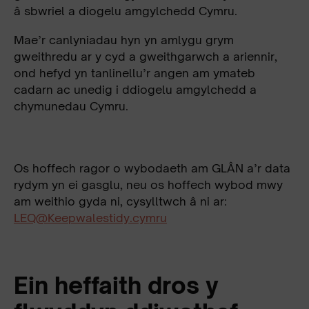
â sbwriel a diogelu amgylchedd Cymru.
Mae’r canlyniadau hyn yn amlygu grym
gweithredu ar y cyd a gweithgarwch a ariennir,
ond hefyd yn tanlinellu’r angen am ymateb
cadarn ac unedig i ddiogelu amgylchedd a
chymunedau Cymru.
Os hoffech ragor o wybodaeth am GLÂN a’r data
rydym yn ei gasglu, neu os hoffech wybod mwy
am weithio gyda ni, cysylltwch â ni ar:
LEQ@Keepwalestidy.cymru
Ein heffaith dros y