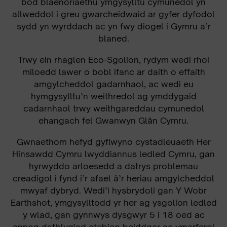
bod blaenoriaethu ymgysylltu cymunedol yn
allweddol i greu gwarcheidwaid ar gyfer dyfodol
sydd yn wyrddach ac yn fwy diogel i Gymru a’r
blaned.
Trwy ein rhaglen Eco-Sgolion, rydym wedi rhoi
miloedd lawer o bobl ifanc ar daith o effaith
amgylcheddol gadarnhaol, ac wedi eu
hymgysylltu’n weithredol ag ymddygaid
cadarnhaol trwy weithgareddau cymunedol
ehangach fel Gwanwyn Glân Cymru.
Gwnaethom hefyd gyflwyno cystadleuaeth Her
Hinsawdd Cymru lwyddiannus ledled Cymru, gan
hyrwyddo arloesedd a datrys problemau
creadigol i fynd i’r afael â’r heriau amgylcheddol
mwyaf dybryd. Wedi’i hysbrydoli gan Y Wobr
Earthshot, ymgysylltodd yr her ag ysgolion ledled
y wlad, gan gynnwys dysgwyr 5 i 18 oed ac
annog datblygiad atebion beiddgar ac ymarferol