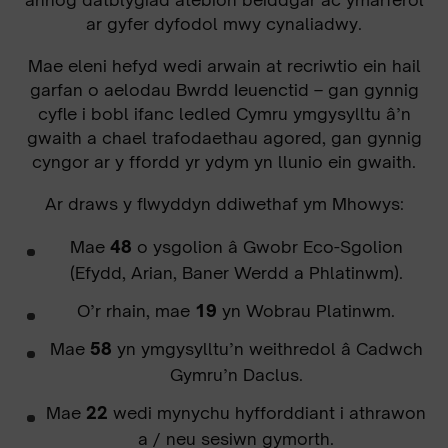
ar gyfer dyfodol mwy cynaliadwy.
Mae eleni hefyd wedi arwain at recriwtio ein hail
garfan o aelodau Bwrdd Ieuenctid – gan gynnig
cyfle i bobl ifanc ledled Cymru ymgysylltu â’n
gwaith a chael trafodaethau agored, gan gynnig
cyngor ar y ffordd yr ydym yn llunio ein gwaith.
Ar draws y flwyddyn ddiwethaf ym Mhowys:
Mae
48
o ysgolion â Gwobr Eco-Sgolion
(Efydd, Arian, Baner Werdd a Phlatinwm).
O’r rhain, mae
19
yn Wobrau Platinwm.
Mae
58
yn ymgysylltu’n weithredol â Cadwch
Gymru’n Daclus.
Mae
22
wedi mynychu hyfforddiant i athrawon
a / neu sesiwn gymorth.