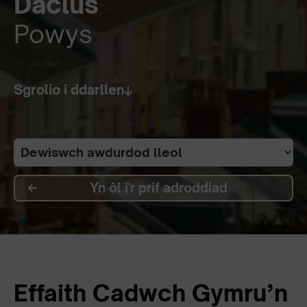
Daclus
Powys
Sgrolio i ddarllen
Yn ôl i'r prif adroddiad
Effaith Cadwch Gymru’n