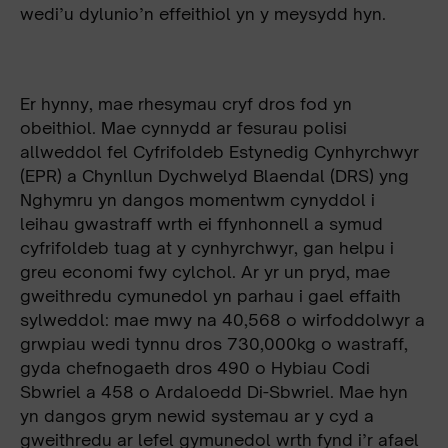
wedi’u dylunio’n effeithiol yn y meysydd hyn.
Er hynny, mae rhesymau cryf dros fod yn
obeithiol. Mae cynnydd ar fesurau polisi
allweddol fel Cyfrifoldeb Estynedig Cynhyrchwyr
(EPR) a Chynllun Dychwelyd Blaendal (DRS) yng
Nghymru yn dangos momentwm cynyddol i
leihau gwastraff wrth ei ffynhonnell a symud
cyfrifoldeb tuag at y cynhyrchwyr, gan helpu i
greu economi fwy cylchol. Ar yr un pryd, mae
gweithredu cymunedol yn parhau i gael effaith
sylweddol: mae mwy na 40,568 o wirfoddolwyr a
grwpiau wedi tynnu dros 730,000kg o wastraff,
gyda chefnogaeth dros 490 o Hybiau Codi
Sbwriel a 458 o Ardaloedd Di-Sbwriel. Mae hyn
yn
dangos grym newid systemau ar y cyd a
gweithredu ar lefel gymunedol wrth fynd i’r afael