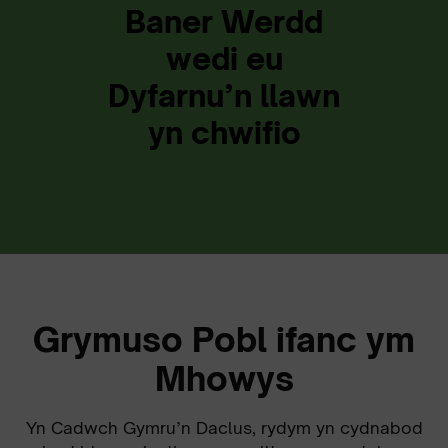
Baner Werdd
wedi eu
Dyfarnu’n llawn
yn chwifio
Grymuso Pobl ifanc ym
Mhowys
Yn Cadwch Gymru’n Daclus, rydym yn cydnabod