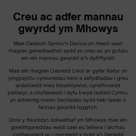
Creu ac adfer mannau
gwyrdd ym Mhowys
Mae Cadwch Gymru’n Daclus yn rheoli sawl
rhaglen genedlaethol sydd yn creu ac yn gofalu
am ein mannau gwyrdd a’n dyfrffyrdd.
Mae ein rhaglen Lleoedd Lleol ar gyfer Natur yn
ymgysylltu cymunedau lleol a sefydliadau i greu
ardaloedd mwy bioamrywiol, cynefinoedd
peillwyr, a chyfleoedd i dyfu bwyd ledled Cymru,
yn arbennig mewn lleoliadau sydd heb lawer o
fannau gwyrdd hygyrch.
Dros y flwyddyn ddiwethaf ym Mhowys mae ein
gweithgareddau wedi cael eu teilwra i sicrhau
cynhwysiant ac i gyrraedd y bobl a’r lleoedd