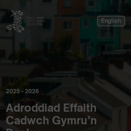
label_skip_to_main
English
2025 - 2026
Adroddiad Effaith
Cadwch Gymru’n