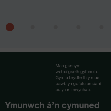
Mae gennym
weledigaeth gyfunol o
Gymru brydferth y mae
pawb yn gofalu amdani
ac yn ei mwynhau.
Ymunwch â’n cymuned