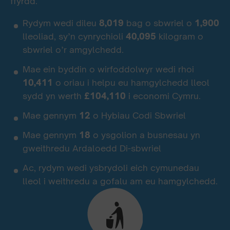
ffyrdd.
Rydym wedi dileu
8,019
bag o sbwriel o
1,900
lleoliad, sy’n cynrychioli
40,095
kilogram o
sbwriel o’r amgylchedd.
Mae ein byddin o wirfoddolwyr wedi rhoi
10,411
o oriau i helpu eu hamgylchedd lleol
sydd yn werth
£104,110
i economi Cymru.
Mae gennym
12
o Hybiau Codi Sbwriel
Mae gennym
18
o ysgolion a busnesau yn
gweithredu Ardaloedd Di-sbwriel
Ac, rydym wedi ysbrydoli eich cymunedau
lleol i weithredu a gofalu am eu hamgylchedd.