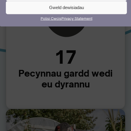
Gweld dewisiadau
Polisi Cwcis
Privacy Statement
17
Pecynnau gardd wedi
eu dyrannu