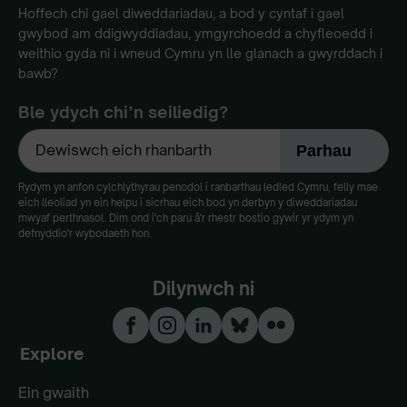
Hoffech chi gael diweddariadau, a bod y cyntaf i gael
gwybod am ddigwyddiadau, ymgyrchoedd a chyfleoedd i
weithio gyda ni i wneud Cymru yn lle glanach a gwyrddach i
bawb?
Ble ydych chi’n seiliedig?
Rydym yn anfon cylchlythyrau penodol i ranbarthau ledled Cymru, felly mae
eich lleoliad yn ein helpu i sicrhau eich bod yn derbyn y diweddariadau
mwyaf perthnasol. Dim ond i'ch paru â'r rhestr bostio gywir yr ydym yn
defnyddio'r wybodaeth hon.
Dilynwch ni
Explore
Ein gwaith