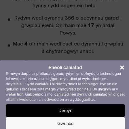
hynny sydd angen ein help.
Rydym wedi dyrannu 356 o becynnau gardd i
grwpiau eleni. O'r rhain mae
17
yn ardal
Powys.
Mae
4
o’r rhain wedi cael eu dyrannu i grwpiau
â chyfranogwyr anabl.
Mae
7
o’r rhain wedi cael eu dyrannu i grwpiau
Rheoli caniatâd
sydd yn cynnwys cyfranogwyr o dan anfantais
Er mwyn darparu'r profiadau gorau, rydym yn defnyddio technolegau
gymdeithasol.
fel cwcis i storio a/neu i ch/gael mynediad at wybodaeth am
ddyfeisiau. Bydd caniatáu i ni ddefnyddio'r technolegau hyn yn ein
Mae
9
o’r rhain wedi cael eu dyrannu i grwpiau
galluogi i brosesu data megis ymddygiad pori neu IDs unigryw ar y
wefan hon. Gall peidio â rhoi caniatâd neu dynnu’ch caniatâd yn ôl gael
sydd yn cynnwys pobl ifanc.
effaith niweidiol ar rai nodweddion a swyddogaethau.
Derbyn
Gwrthod