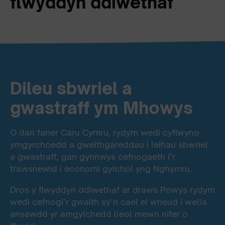
flwyddyn ddiwethaf
Dileu sbwriel a
gwastraff ym Mhowys
O dan faner Caru Cymru, rydym wedi cyflwyno
ymgyrchoedd a gweithgareddau i leihau sbwriel
a gwastraff, gan gynnwys cefnogaeth i’r
trawsnewid i economi gylchol yng Nghymru.
Dros y flwyddyn ddiwethaf ar draws Powys rydym
wedi cefnogi’r gwaith sy’n cael ei wneud i wella
ansawdd yr amgylchedd lleol mewn nifer o