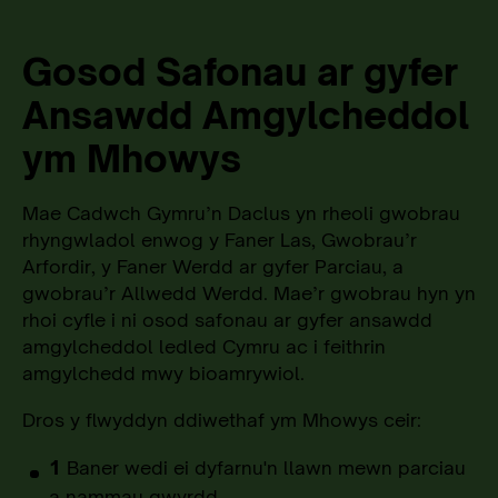
Gosod Safonau ar gyfer
Ansawdd Amgylcheddol
ym Mhowys
Mae Cadwch Gymru’n Daclus yn rheoli gwobrau
rhyngwladol enwog y Faner Las, Gwobrau’r
Arfordir, y Faner Werdd ar gyfer Parciau, a
gwobrau’r Allwedd Werdd. Mae’r gwobrau hyn yn
rhoi cyfle i ni osod safonau ar gyfer ansawdd
amgylcheddol ledled Cymru ac i feithrin
amgylchedd mwy bioamrywiol.
Dros y flwyddyn ddiwethaf ym Mhowys
ceir:
1
Baner wedi ei dyfarnu'n llawn mewn parciau
a nammau gwyrdd.