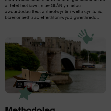
ar lefel leol iawn, mae GLÂN yn helpu
awdurdodau lleol a rheolwyr tir i wella cynllunio,
blaenoriaethu ac effeithlonrwydd gweithredol.
Methodoleg