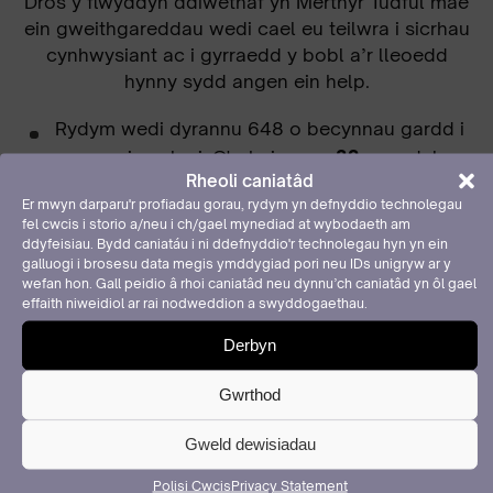
Dros y flwyddyn ddiwethaf yn Merthyr Tudful mae
ein gweithgareddau wedi cael eu teilwra i sicrhau
cynhwysiant ac i gyrraedd y bobl a’r lleoedd
hynny sydd angen ein help.
Rydym wedi dyrannu 648 o becynnau gardd i
grwpiau eleni. O'r rhain mae
32
yn ardal
Rheoli caniatâd
Merthyr Tudful.
Er mwyn darparu'r profiadau gorau, rydym yn defnyddio technolegau
fel cwcis i storio a/neu i ch/gael mynediad at wybodaeth am
Mae
6
o’r rhain wedi cael eu dyrannu i grwpiau
ddyfeisiau. Bydd caniatáu i ni ddefnyddio'r technolegau hyn yn ein
â chyfranogwyr anabl.
galluogi i brosesu data megis ymddygiad pori neu IDs unigryw ar y
wefan hon. Gall peidio â rhoi caniatâd neu dynnu’ch caniatâd yn ôl gael
Mae
9
o’r rhain wedi cael eu dyrannu i grwpiau
effaith niweidiol ar rai nodweddion a swyddogaethau.
sydd yn cynnwys cyfranogwyr o dan anfantais
Derbyn
gymdeithasol.
Gwrthod
Mae
9
o’r rhain wedi cael eu dyrannu i grwpiau
sydd yn cynnwys pobl ifanc.
Gweld dewisiadau
Polisi Cwcis
Privacy Statement