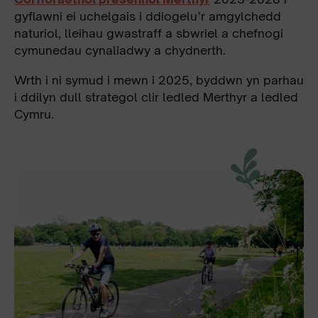
gyflawni ei uchelgais i ddiogelu’r amgylchedd
naturiol, lleihau gwastraff a sbwriel a chefnogi
cymunedau cynaliadwy a chydnerth.
Wrth i ni symud i mewn i 2025, byddwn yn parhau
i ddilyn dull strategol clir ledled Merthyr a ledled
Cymru.