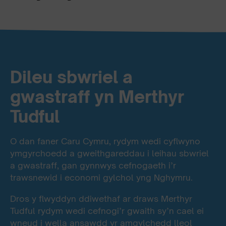
Dileu sbwriel a
gwastraff yn Merthyr
Tudful
O dan faner Caru Cymru, rydym wedi cyflwyno
ymgyrchoedd a gweithgareddau i leihau sbwriel
a gwastraff, gan gynnwys cefnogaeth i’r
trawsnewid i economi gylchol yng Nghymru.
Dros y flwyddyn ddiwethaf ar draws Merthyr
Tudful rydym wedi cefnogi’r gwaith sy’n cael ei
wneud i wella ansawdd yr amgylchedd lleol