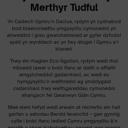
Merthyr Tudful
Yn Cadwch Gymru’n Daclus, rydym yn cydnabod
bod blaenoriaethu ymgysylltu cymunedol yn
allweddol i greu gwarcheidwaid ar gyfer dyfodol
sydd yn wyrddach ac yn fwy diogel i Gymru a’r
blaned.
Trwy ein rhaglen Eco-Sgolion, rydym wedi rhoi
miloedd lawer o bobl ifanc ar daith o effaith
amgylcheddol gadarnhaol, ac wedi eu
hymgysylltu’n weithredol ag ymddygaid
cadarnhaol trwy weithgareddau cymunedol
ehangach fel Gwanwyn Glân Cymru.
Mae eleni hefyd wedi arwain at recriwtio ein hail
garfan o aelodau Bwrdd Ieuenctid – gan gynnig
cyfle i bobl ifanc ledled Cymru ymgysylltu â’n
gwaith a chael trafodaethau agored, gan gynnig