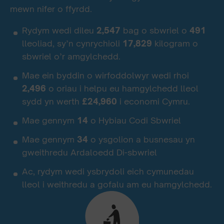
mewn nifer o ffyrdd.
Rydym wedi dileu
2,547
bag o sbwriel o
491
lleoliad, sy’n cynrychioli
17,829
kilogram o
sbwriel o’r amgylchedd.
Mae ein byddin o wirfoddolwyr wedi rhoi
2,496
o oriau i helpu eu hamgylchedd lleol
sydd yn werth
£24,960
i economi Cymru.
Mae gennym
14
o Hybiau Codi Sbwriel
Mae gennym
34
o ysgolion a busnesau yn
gweithredu Ardaloedd Di-sbwriel
Ac, rydym wedi ysbrydoli eich cymunedau
lleol i weithredu a gofalu am eu hamgylchedd.