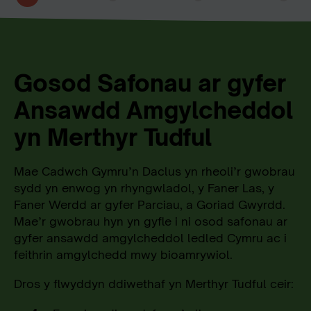
Gosod Safonau ar gyfer
Ansawdd Amgylcheddol
yn Merthyr Tudful
Mae Cadwch Gymru’n Daclus yn rheoli’r gwobrau
sydd yn enwog yn rhyngwladol, y Faner Las, y
Faner Werdd ar gyfer Parciau, a Goriad Gwyrdd.
Mae’r gwobrau hyn yn gyfle i ni osod safonau ar
gyfer ansawdd amgylcheddol ledled Cymru ac i
feithrin amgylchedd mwy bioamrywiol.
Dros y flwyddyn ddiwethaf yn Merthyr Tudful
ceir: