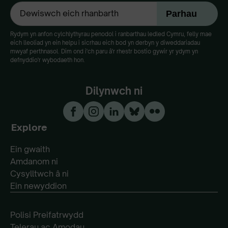
Rydym yn anfon cylchlythyrau penodol i ranbarthau ledled Cymru, felly mae
eich lleoliad yn ein helpu i sicrhau eich bod yn derbyn y diweddariadau
mwyaf perthnasol. Dim ond i'ch paru â'r rhestr bostio gywir yr ydym yn
defnyddio'r wybodaeth hon.
Dilynwch ni
Explore
Ein gwaith
Amdanom ni
Cysylltwch â ni
Ein newyddion
Polisi Preifatrwydd
Telerau ac Amodau