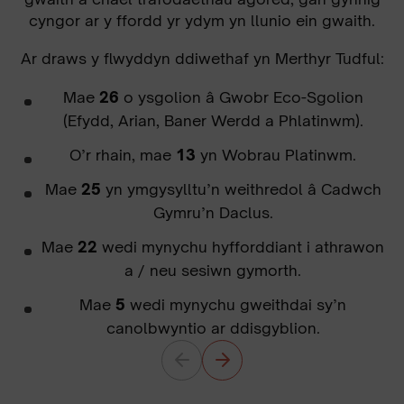
cyngor ar y ffordd yr ydym yn llunio ein gwaith.
Ar draws y flwyddyn ddiwethaf yn Merthyr Tudful:
Mae
26
o ysgolion â Gwobr Eco-Sgolion
(Efydd, Arian, Baner Werdd a Phlatinwm).
O’r rhain, mae
13
yn Wobrau Platinwm.
Mae
25
yn ymgysylltu’n weithredol â Cadwch
Gymru’n Daclus.
Mae
22
wedi mynychu hyfforddiant i athrawon
a / neu sesiwn gymorth.
Mae
5
wedi mynychu gweithdai sy’n
canolbwyntio ar ddisgyblion.