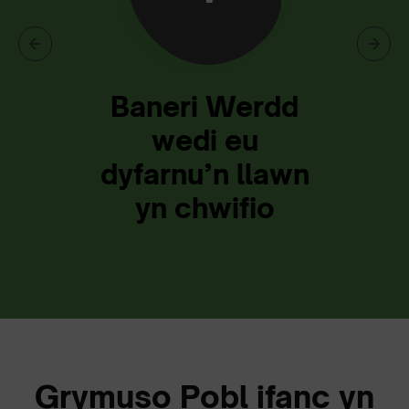
Baneri Werdd
wedi eu
dyfarnu’n llawn
yn chwifio
Grymuso Pobl ifanc yn