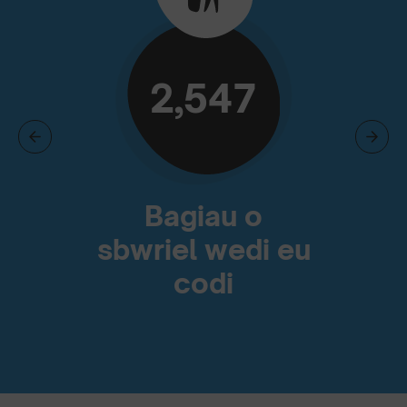
2,547
Bagiau o
sbwriel wedi eu
codi