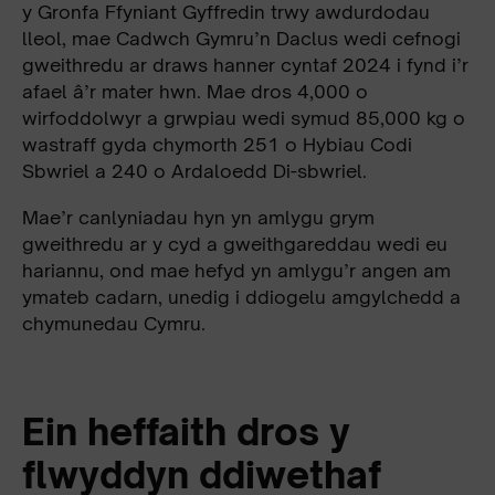
y Gronfa Ffyniant Gyffredin trwy awdurdodau
lleol, mae Cadwch Gymru’n Daclus wedi cefnogi
gweithredu ar draws hanner cyntaf 2024 i fynd i’r
afael â’r mater hwn. Mae dros 4,000 o
wirfoddolwyr a grwpiau wedi symud 85,000 kg o
wastraff gyda chymorth 251 o Hybiau Codi
Sbwriel a 240 o Ardaloedd Di-sbwriel.
Mae’r canlyniadau hyn yn amlygu grym
gweithredu ar y cyd a gweithgareddau wedi eu
hariannu, ond mae hefyd yn amlygu’r angen am
ymateb cadarn, unedig i ddiogelu amgylchedd a
chymunedau Cymru.
Ein heffaith dros y
flwyddyn ddiwethaf