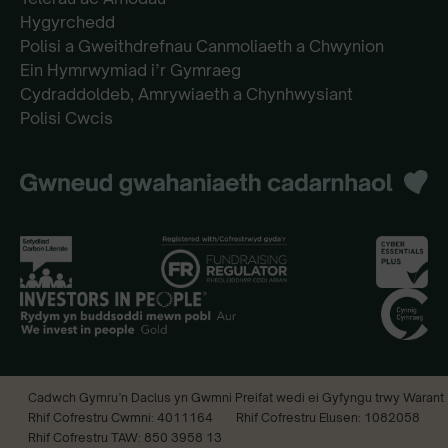
Hygyrchedd
Polisi a Gweithdrefnau Canmoliaeth a Chwynion
Ein Hymrwymiad i’r Gymraeg
Cydraddoldeb, Amrywiaeth a Chynhwysiant
Polisi Cwcis
Cadwch Gymru’n Daclus yn Gwmni Preifat wedi ei Gyfyngu trwy Warant
Rhif Cofrestru Cwmni: 4011164
Rhif Cofrestru Elusen: 1082058
Rhif Cofrestru TAW: 850 3958 13