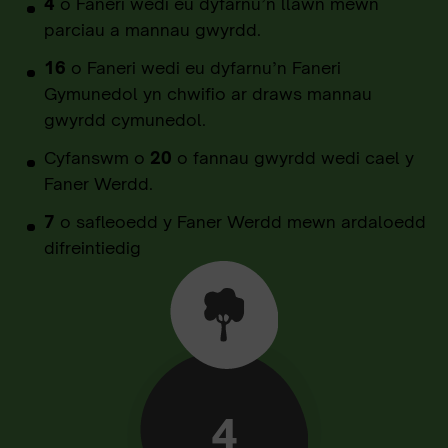
4
o Faneri wedi eu dyfarnu’n llawn mewn
parciau a mannau gwyrdd.
16
o Faneri wedi eu dyfarnu’n Faneri
Gymunedol yn chwifio ar draws mannau
gwyrdd cymunedol.
Cyfanswm o
20
o fannau gwyrdd wedi cael y
Faner Werdd.
7
o safleoedd y Faner Werdd mewn ardaloedd
difreintiedig
4