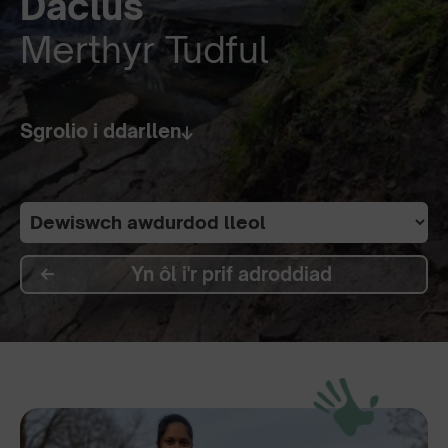
Daclus
Merthyr Tudful
Sgrolio i ddarllen
Yn ôl i'r prif adroddiad