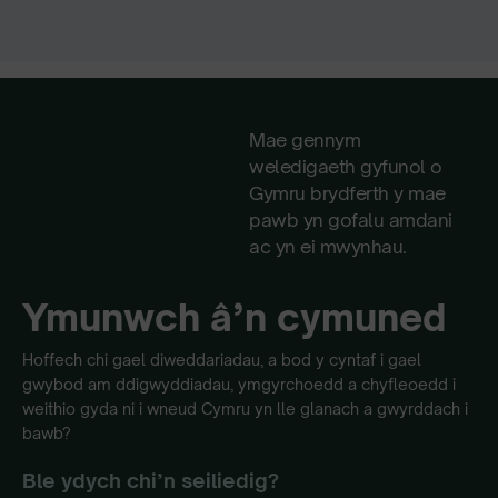
Mae gennym
weledigaeth gyfunol o
Gymru brydferth y mae
pawb yn gofalu amdani
ac yn ei mwynhau.
Ymunwch â’n cymuned
Hoffech chi gael diweddariadau, a bod y cyntaf i gael
gwybod am ddigwyddiadau, ymgyrchoedd a chyfleoedd i
weithio gyda ni i wneud Cymru yn lle glanach a gwyrddach i
bawb?
Ble ydych chi’n seiliedig?