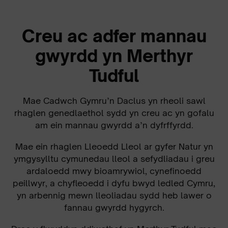
Creu ac adfer mannau
gwyrdd yn Merthyr
Tudful
Mae Cadwch Gymru’n Daclus yn rheoli sawl
rhaglen genedlaethol sydd yn creu ac yn gofalu
am ein mannau gwyrdd a’n dyfrffyrdd.
Mae ein rhaglen Lleoedd Lleol ar gyfer Natur yn
ymgysylltu cymunedau lleol a sefydliadau i greu
ardaloedd mwy bioamrywiol, cynefinoedd
peillwyr, a chyfleoedd i dyfu bwyd ledled Cymru,
yn arbennig mewn lleoliadau sydd heb lawer o
fannau gwyrdd hygyrch.