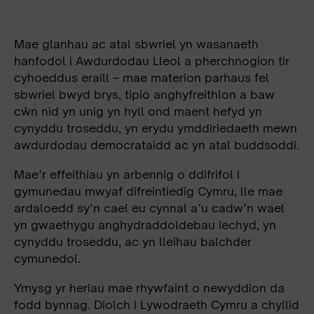
Mae glanhau ac atal sbwriel yn wasanaeth
hanfodol i Awdurdodau Lleol a pherchnogion tir
cyhoeddus eraill – mae materion parhaus fel
sbwriel bwyd brys, tipio anghyfreithlon a baw
cŵn nid yn unig yn hyll ond maent hefyd yn
cynyddu troseddu, yn erydu ymddiriedaeth mewn
awdurdodau democrataidd ac yn atal buddsoddi.
Mae’r effeithiau yn arbennig o ddifrifol i
gymunedau mwyaf difreintiedig Cymru, lle mae
ardaloedd sy’n cael eu cynnal a’u cadw’n wael
yn gwaethygu anghydraddoldebau iechyd, yn
cynyddu troseddu, ac yn lleihau balchder
cymunedol.
Ymysg yr heriau mae rhywfaint o newyddion da
fodd bynnag. Diolch i Lywodraeth Cymru a chyllid