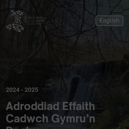
label_skip_to_main
English
2024 - 2025
Adroddiad Effaith
Cadwch Gymru’n