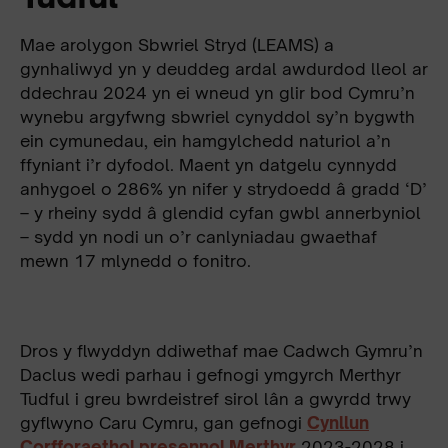
Mae arolygon Sbwriel Stryd (LEAMS) a
gynhaliwyd yn y deuddeg ardal awdurdod lleol ar
ddechrau 2024 yn ei wneud yn glir bod Cymru’n
wynebu argyfwng sbwriel cynyddol sy’n bygwth
ein cymunedau, ein hamgylchedd naturiol a’n
ffyniant i’r dyfodol. Maent yn datgelu cynnydd
anhygoel o 286% yn nifer y strydoedd â gradd ‘D’
– y rheiny sydd â glendid cyfan gwbl annerbyniol
– sydd yn nodi un o’r canlyniadau gwaethaf
mewn 17 mlynedd o fonitro.
Dros y flwyddyn ddiwethaf mae Cadwch Gymru’n
Daclus wedi parhau i gefnogi ymgyrch Merthyr
Tudful i greu bwrdeistref sirol lân a gwyrdd trwy
gyflwyno Caru Cymru, gan gefnogi
Cynllun
Corfforaethol presennol Merthyr
2023-2028 i