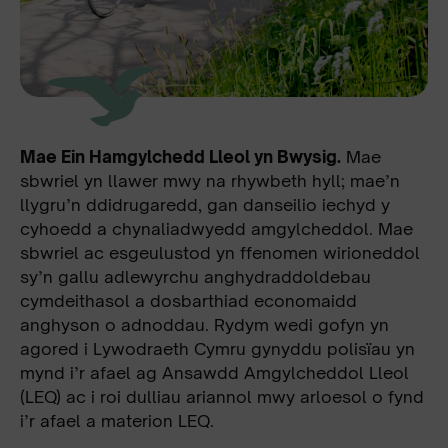
Mae Ein Hamgylchedd Lleol yn Bwysig.
Mae
sbwriel yn llawer mwy na rhywbeth hyll; mae’n
llygru’n ddidrugaredd, gan danseilio iechyd y
cyhoedd a chynaliadwyedd amgylcheddol. Mae
sbwriel ac esgeulustod yn ffenomen wirioneddol
sy’n gallu adlewyrchu anghydraddoldebau
cymdeithasol a dosbarthiad economaidd
anghyson o adnoddau. Rydym wedi gofyn yn
agored i Lywodraeth Cymru gynyddu polisïau yn
mynd i’r afael ag Ansawdd Amgylcheddol Lleol
(LEQ) ac i roi dulliau ariannol mwy arloesol o fynd
i’r afael a materion LEQ.