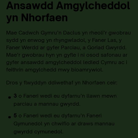
Ansawdd Amgylcheddol
yn Nhorfaen
Mae Cadwch Gymru’n Daclus yn rheoli’r gwobrau
sydd yn enwog yn rhyngwladol, y Faner Las, y
Faner Werdd ar gyfer Parciau, a Goriad Gwyrdd.
Mae’r gwobrau hyn yn gyfle i ni osod safonau ar
gyfer ansawdd amgylcheddol ledled Cymru ac i
feithrin amgylchedd mwy bioamrywiol.
Dros y flwyddyn ddiwethaf yn Nhorfaen
ceir:
3
o Faneri wedi eu dyfarnu’n llawn mewn
parciau a mannau gwyrdd.
5
o Faneri wedi eu dyfarnu’n Faneri
Gymunedol yn chwifio ar draws mannau
gwyrdd cymunedol.