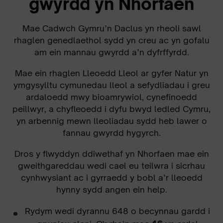
gwyrdd yn Nhorfaen
Mae Cadwch Gymru’n Daclus yn rheoli sawl
rhaglen genedlaethol sydd yn creu ac yn gofalu
am ein mannau gwyrdd a’n dyfrffyrdd.
Mae ein rhaglen Lleoedd Lleol ar gyfer Natur yn
ymgysylltu cymunedau lleol a sefydliadau i greu
ardaloedd mwy bioamrywiol, cynefinoedd
peillwyr, a chyfleoedd i dyfu bwyd ledled Cymru,
yn arbennig mewn lleoliadau sydd heb lawer o
fannau gwyrdd hygyrch.
Dros y flwyddyn ddiwethaf yn Nhorfaen mae ein
gweithgareddau wedi cael eu teilwra i sicrhau
cynhwysiant ac i gyrraedd y bobl a’r lleoedd
hynny sydd angen ein help.
Rydym wedi dyrannu 648 o becynnau gardd i