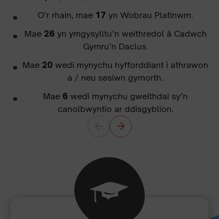
O’r rhain, mae
17
yn Wobrau Platinwm.
Mae
26
yn ymgysylltu’n weithredol â Cadwch
Gymru’n Daclus.
Mae
20
wedi mynychu hyfforddiant i athrawon
a / neu sesiwn gymorth.
Mae
6
wedi mynychu gweithdai sy’n
canolbwyntio ar ddisgyblion.