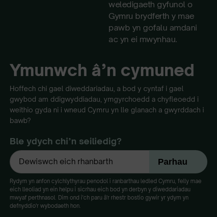
weledigaeth gyfunol o
Gymru brydferth y mae
pawb yn gofalu amdani
ac yn ei mwynhau.
Ymunwch â’n cymuned
Hoffech chi gael diweddariadau, a bod y cyntaf i gael
gwybod am ddigwyddiadau, ymgyrchoedd a chyfleoedd i
weithio gyda ni i wneud Cymru yn lle glanach a gwyrddach i
bawb?
Ble ydych chi’n seiliedig?
Rydym yn anfon cylchlythyrau penodol i ranbarthau ledled Cymru, felly mae
eich lleoliad yn ein helpu i sicrhau eich bod yn derbyn y diweddariadau
mwyaf perthnasol. Dim ond i'ch paru â'r rhestr bostio gywir yr ydym yn
defnyddio'r wybodaeth hon.