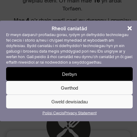
grwpiau eleni. O'r rhain mae
16
yn ardal
Torfaen.
Mae
4
o’r rhain wedi cael eu dyrannu i grwpiau
â chyfranogwyr anabl.
Rheoli caniatâd
Er mwyn darparu'r profiadau gorau, rydym yn defnyddio technolegau
Mae
3
o’r rhain wedi cael eu dyrannu i grwpiau
fel cwcis i storio a/neu i ch/gael mynediad at wybodaeth am
ddyfeisiau. Bydd caniatáu i ni ddefnyddio'r technolegau hyn yn ein
sydd yn cynnwys cyfranogwyr o dan anfantais
galluogi i brosesu data megis ymddygiad pori neu IDs unigryw ar y
gymdeithasol.
wefan hon. Gall peidio â rhoi caniatâd neu dynnu’ch caniatâd yn ôl gael
effaith niweidiol ar rai nodweddion a swyddogaethau.
Mae
5
o’r rhain wedi cael eu dyrannu i grwpiau
Derbyn
sydd yn cynnwys pobl ifanc.
Gwrthod
Gweld dewisiadau
Polisi Cwcis
Privacy Statement