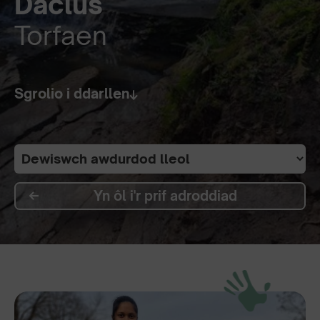
Daclus
Torfaen
Sgrolio i ddarllen
Yn ôl i'r prif adroddiad