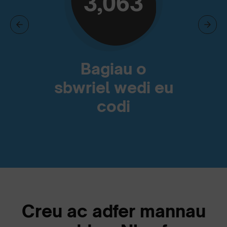
3,063
Bagiau o
sbwriel wedi eu
codi
Creu ac adfer mannau