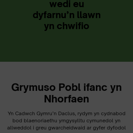
wedi eu
dyfarnu’n llawn
yn chwifio
Grymuso Pobl ifanc yn
Nhorfaen
Yn Cadwch Gymru’n Daclus, rydym yn cydnabod
bod blaenoriaethu ymgysylltu cymunedol yn
allweddol i greu gwarcheidwaid ar gyfer dyfodol