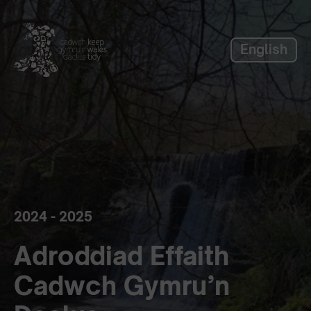
label_skip_to_main
English
2024 - 2025
Adroddiad Effaith
Cadwch Gymru’n