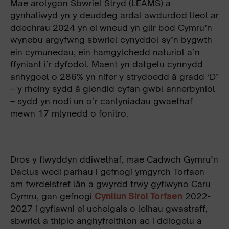
Mae arolygon Sbwriel Stryd (LEAMS) a
gynhaliwyd yn y deuddeg ardal awdurdod lleol ar
ddechrau 2024 yn ei wneud yn glir bod Cymru’n
wynebu argyfwng sbwriel cynyddol sy’n bygwth
ein cymunedau, ein hamgylchedd naturiol a’n
ffyniant i’r dyfodol. Maent yn datgelu cynnydd
anhygoel o 286% yn nifer y strydoedd â gradd ‘D’
– y rheiny sydd â glendid cyfan gwbl annerbyniol
– sydd yn nodi un o’r canlyniadau gwaethaf
mewn 17 mlynedd o fonitro.
Dros y flwyddyn ddiwethaf, mae Cadwch Gymru’n
Daclus wedi parhau i gefnogi ymgyrch Torfaen
am fwrdeistref lân a gwyrdd trwy gyflwyno Caru
Cymru, gan gefnogi
Cynllun Sirol Torfaen
2022-
2027 i gyflawni ei uchelgais o leihau gwastraff,
sbwriel a thipio anghyfreithlon ac i ddiogelu a