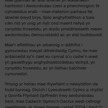
hanfodol i Awdurdodau Lleol a pherchnogion tir
cyhoeddus eraill – mae materion parhaus fel
sbwriel bwyd brys, tipio anghyfreithlon a baw
cŵn nid yn unig yn hyll ond maent hefyd yn
cynyddu troseddu, yn erydu ymddiriedaeth mewn
awdurdodau democrataidd ac yn atal buddsoddi.
Mae’r effeithiau yn arbennig o ddifrifol i
gymunedau mwyaf difreintiedig Cymru, lle mae
ardaloedd sy’n cael eu cynnal a’u cadw’n wael
yn gwaethygu anghydraddoldebau iechyd, yn
cynyddu troseddu, ac yn lleihau balchder
cymunedol.
Ymysg yr heriau mae rhywfaint o newyddion da
fodd bynnag. Diolch i Lywodraeth Cymru a chyllid
y Gronfa Ffyniant Gyffredin trwy awdurdodau
lleol, mae Cadwch Gymru’n Daclus wedi cefnogi
gweithredu ar draws hanner cyntaf 2024 i fynd i’r