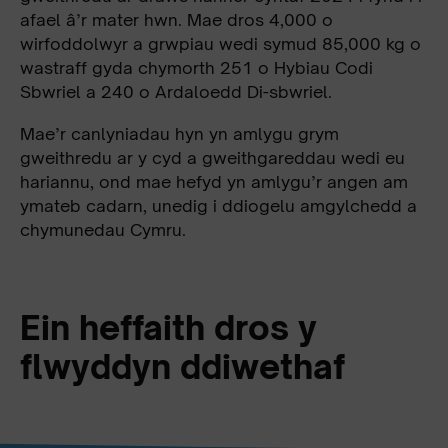
afael â’r mater hwn. Mae dros 4,000 o
wirfoddolwyr a grwpiau wedi symud 85,000 kg o
wastraff gyda chymorth 251 o Hybiau Codi
Sbwriel a 240 o Ardaloedd Di-sbwriel.
Mae’r canlyniadau hyn yn amlygu grym
gweithredu ar y cyd a gweithgareddau wedi eu
hariannu, ond mae hefyd yn amlygu’r angen am
ymateb cadarn, unedig i ddiogelu amgylchedd a
chymunedau Cymru.
Ein heffaith dros y
flwyddyn ddiwethaf