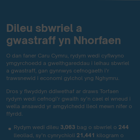
Dileu sbwriel a
gwastraff yn Nhorfaen
O dan faner Caru Cymru, rydym wedi cyflwyno
ymgyrchoedd a gweithgareddau i leihau sbwriel
a gwastraff, gan gynnwys cefnogaeth i’r
trawsnewid i economi gylchol yng Nghymru.
Dros y flwyddyn ddiwethaf ar draws Torfaen
rydym wedi cefnogi’r gwaith sy’n cael ei wneud i
wella ansawdd yr amgylchedd lleol mewn nifer o
ffyrdd.
Rydym wedi dileu
3,063
bag o sbwriel o
244
lleoliad, sy’n cynrychioli
21,441
kilogram o