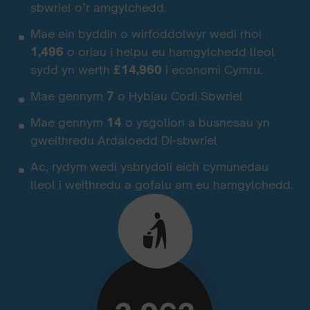
sbwriel o’r amgylchedd.
Mae ein byddin o wirfoddolwyr wedi rhoi
1,496
o oriau i helpu eu hamgylchedd lleol
sydd yn werth
£14,960
i economi Cymru.
Mae gennym
7
o Hybiau Codi Sbwriel
Mae gennym
14
o ysgolion a busnesau yn
gweithredu Ardaloedd Di-sbwriel
Ac, rydym wedi ysbrydoli eich cymunedau
lleol i weithredu a gofalu am eu hamgylchedd.