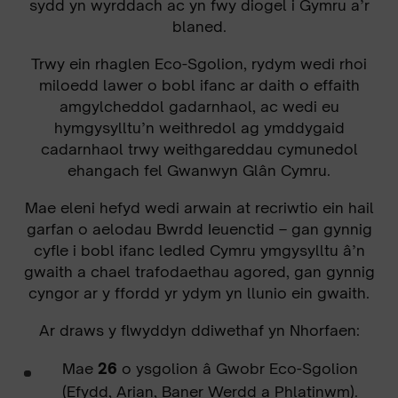
sydd yn wyrddach ac yn fwy diogel i Gymru a’r
blaned.
Trwy ein rhaglen Eco-Sgolion, rydym wedi rhoi
miloedd lawer o bobl ifanc ar daith o effaith
amgylcheddol gadarnhaol, ac wedi eu
hymgysylltu’n weithredol ag ymddygaid
cadarnhaol trwy weithgareddau cymunedol
ehangach fel Gwanwyn Glân Cymru.
Mae eleni hefyd wedi arwain at recriwtio ein hail
garfan o aelodau Bwrdd Ieuenctid – gan gynnig
cyfle i bobl ifanc ledled Cymru ymgysylltu â’n
gwaith a chael trafodaethau agored, gan gynnig
cyngor ar y ffordd yr ydym yn llunio ein gwaith.
Ar draws y flwyddyn ddiwethaf yn Nhorfaen:
Mae
26
o ysgolion â Gwobr Eco-Sgolion
(Efydd, Arian, Baner Werdd a Phlatinwm).