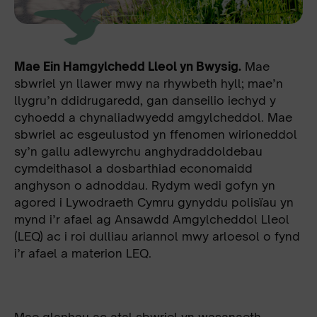
Mae Ein Hamgylchedd Lleol yn Bwysig.
Mae
sbwriel yn llawer mwy na rhywbeth hyll; mae’n
llygru’n ddidrugaredd, gan danseilio iechyd y
cyhoedd a chynaliadwyedd amgylcheddol. Mae
sbwriel ac esgeulustod yn ffenomen wirioneddol
sy’n gallu adlewyrchu anghydraddoldebau
cymdeithasol a dosbarthiad economaidd
anghyson o adnoddau. Rydym wedi gofyn yn
agored i Lywodraeth Cymru gynyddu polisïau yn
mynd i’r afael ag Ansawdd Amgylcheddol Lleol
(LEQ) ac i roi dulliau ariannol mwy arloesol o fynd
i’r afael a materion LEQ.
Mae glanhau ac atal sbwriel yn wasanaeth