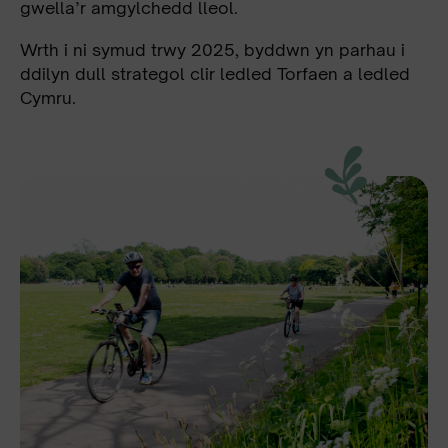
gwella’r amgylchedd lleol.
Wrth i ni symud trwy 2025, byddwn yn parhau i
ddilyn dull strategol clir ledled Torfaen a ledled
Cymru.