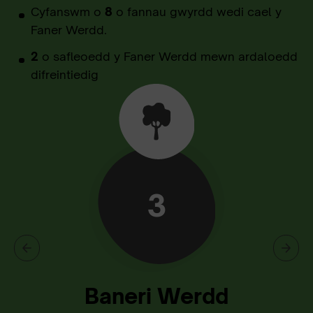
Cyfanswm o
8
o fannau gwyrdd wedi cael y
Faner Werdd.
2
o safleoedd y Faner Werdd mewn ardaloedd
difreintiedig
3
Baneri Werdd